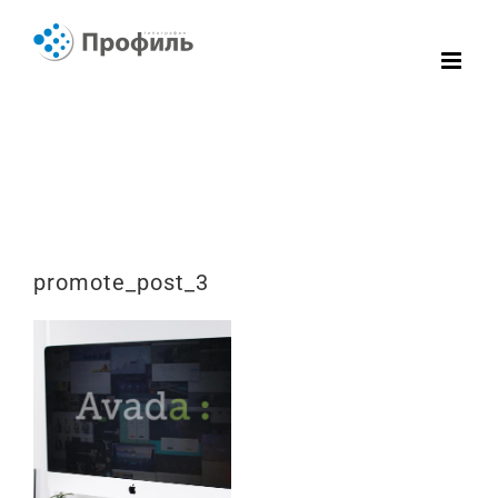
Skip
to
content
promote_post_3