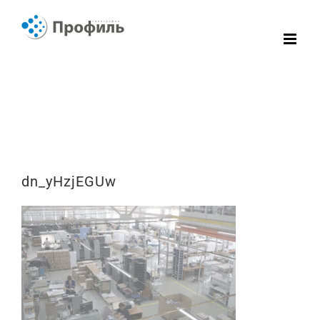
Skip
to
content
dn_yHzjEGUw