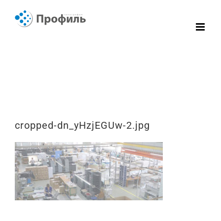
Skip
to
content
cropped-dn_yHzjEGUw-2.jpg