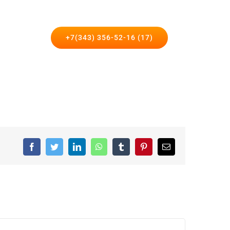
такты
+7(343) 356-52-16 (17)
Facebook
Twitter
LinkedIn
WhatsApp
Tumblr
Pinterest
Email